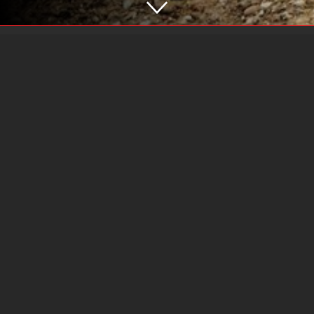
Auf dem Lölfert 37
,
58119
Hagen
02334 / 80814-0
info@autopartner-hagen.de
Rechtliches
Impressum
Datenschutz
Soziale Medien
Facebook
Youtube
Instagram